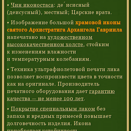
•
Чин иконостаса
: де́исисный
(деисусный), местный; Царские врата.
• Изображение большой
храмовой иконы
святого Архистратига Архангела Гавриила
напечатано на
художественном
высококачественном холсте
, стойким
к изменениям влажности
и температурным колебаниям.
• Техника ультрафиолетовой печати лика
позволяет воспроизвести цвета в точности
как на оригинале. Производитель
печатного оборудования дает
гарантию
качества — не менее 100 лет
.
•
Покрытие специальным лаком
без
запаха и вредных примесей повышает
долговечность изделия. Икона
приобретает устойчивость