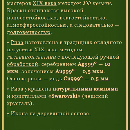
мастеров
XIX века
методом
УФ печати
.
Краски отличаются высокой
износостойкостью
,
влагостойкостью
,
атмосферостойкостью
, а следовательно —
долговечностью
.
•
Риза
изготовлена в традициях окладного
искусства
XIX века
методом
гальванопластики
с последующей
ручной
0
обработкой
, серебрением
Ag999
—
10
0
мкм
, золочением
Au999
—
0,5 мкм
.
0
Основа ризы — медь
Cu999
—
0,5 мм
.
• Риза украшена
натуральными камнями
и кристаллами
«Swarovski»
(чешский
хрусталь).
• Икона на деревянной основе.