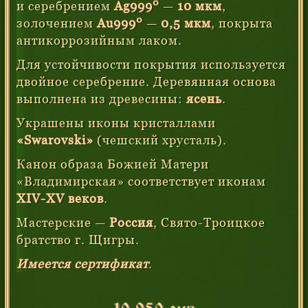
0
и серебрением
Ag999
—
10 мкм
,
0
золочением
Au999
—
0,5 мкм
, покрыта
антикоррозийным лаком.
Для устойчивости покрытия используется
двойное серебрение. Деревянная основа
выполнена из древесины:
ясень
.
Украшены иконы кристаллами
«Swarovski»
(чешский хрусталь).
Канон образа Божией Матери
«Владимирская» соответствует иконам
XIV-XV
веков
.
Мастерские —
Россия
,
Свято-Троицкое
братство г. Щигры.
Имеется сертификат
.
10 950 руб